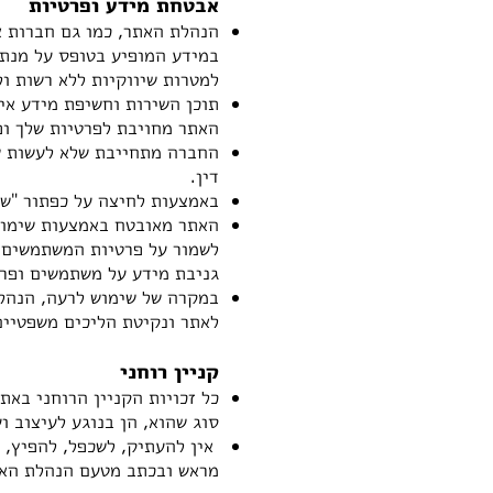
אבטחת מידע ופר
טיות
הנהלת האתר, כמו גם חברות 
במידע המופיע בטופס על מנת 
למטרות שיווקיות ללא רשות ול
תוכן השירות וחשיפת מידע אי
האתר מחויבת לפרטיות שלך ופ
החברה מתחייבת שלא לעשות ש
דין.
באמצעות לחיצה על כפתור "של
האתר מאובטח באמצעות שימוש
לשמור על פרטיות המשתמשים. 
גניבת מידע על משתמשים ופרי
במקרה של שימוש לרעה, הנהל
לאתר ונקיטת הליכים משפטיים
קניין רוחני
כל ז
כויות הקניין הרוחני באת
סוג שהוא, הן בנוגע לעיצוב ו
אין להעתיק, לשכפל, להפיץ, 
מראש ובכתב מטעם הנהלת הא