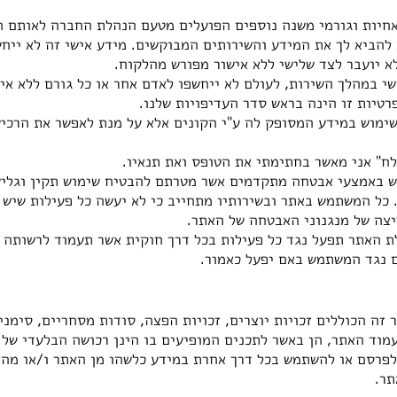
אחיות וגורמי משנה נוספים הפועלים מטעם הנהלת החברה לאותם 
להביא לך את המידע והשירותים המבוקשים. מידע אישי זה לא ייחש
א יועבר לצד שלישי ללא אישור מפורש מהלקוח.
שי במהלך השירות, לעולם לא ייחשפו לאדם אחר או כל גורם ללא א
רטיות זו הינה בראש סדר העדיפויות שלנו.
ימוש במידע המסופק לה ע"י הקונים אלא על מנת לאפשר את הרכי
ח" אני מאשר בחתימתי את הטופס ואת תנאיו.
 באמצעי אבטחה מתקדמים אשר מטרתם להבטיח שימוש תקין וגליש
כל המשתמש באתר ובשירותיו מתחייב כי לא יעשה כל פעילות שיש 
צה של מנגנוני האבטחה של האתר.
ת האתר תפעל נגד כל פעילות בכל דרך חוקית אשר תעמוד לרשותה
 נגד המשתמש באם יפעל כאמור.
ר זה הכוללים זכויות יוצרים, זכויות הפצה, סודות מסחריים, סימני
עמוד האתר, הן באשר לתכנים המופיעים בו הינן רכושה הבלעדי של
לפרסם או להשתמש בכל דרך אחרת במידע כלשהו מן האתר ו/או מהא
תר.