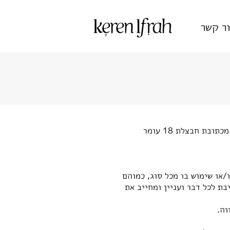
ר קשר
לאתר קרן יפרח ארט (להלן: "האתר") המופעל על ידי קרן יפרח , ח.פ 37192994, מכתובת חבצלת 18 עומר
או שימוש בו מכל סוג, כמוהם
ת לכל דבר ועניין ומחייב את
וה.