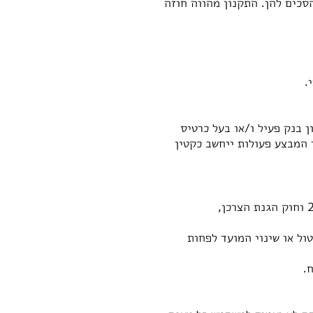
סכים להן. התקנון מהווה חוזה
.
ר למי שברשותו חשבון בנק פעיל ו/או בעל כרטיס
 המבצע פעולות ייחשב כקטין
מדיניות ביטול עסקה והחזרת מוצרים, בהתאם לתקנות הגנת הצרכן (ביטל עסקה), התשע"א-2010 וחוק הגנת הצרכן,
ול או שינוי המועד לפחות